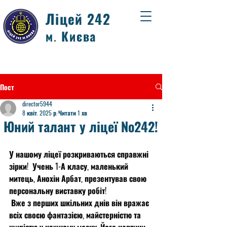
Ліцей 242
м. Києва
Пост
director5944
8 квіт. 2025 р.
Читати 1 хв
Юний талант у ліцеї №242!
У нашому ліцеї розкриваються справжні 
зірки!  Учень 1-А класу, маленький 
митець, Анохін Арбат, презентував свою 
персональну виставку робіт!
 Вже з перших шкільних днів він вражає 
всіх своєю фантазією, майстерністю та 