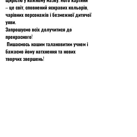
щирістю у кожному мазку. Його картини 
– це світ, сповнений яскравих кольорів, 
чарівних персонажів і безмежної дитячої 
уяви.
Запрошуємо всіх долучитися до 
прекрасного!
 Пишаємось нашим талановитим учнем і 
бажаємо йому натхнення та нових 
творчих звершень!