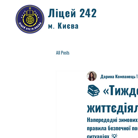
Ліцей 242
м. Києва
All Posts
Дарина Компанець
1
📚 «Тижд
життєдіял
Напередодні зимових к
правила безпечної по
ситуаціях. 💡