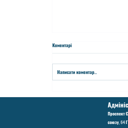
Коментарі
Написати коментар...
Зарахування до 1-х класів
2026-2027 н.р.
Адмініс
Проспект 
союзу, 64 Г