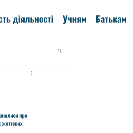
сть діяльності
Учням
Батькам
ізналися про 
х життєвих 