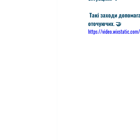
 Такі заходи допомагають виховувати відповідальне ставлення до власної безпеки та безпеки 
оточуючих. 🤝
https://video.wixstatic.