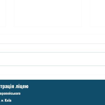
Вступ до 1-х класів!
Допо
трація ліцею
Європейського
. м. Київ