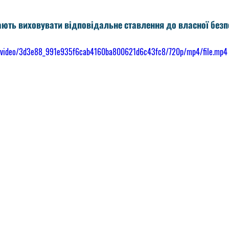
com/video/3d3e88_991e935f6cab4160ba800621d6c43fc8/720p/mp4/file.mp4