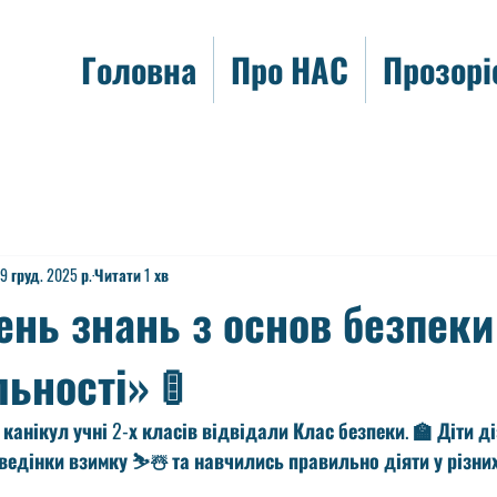
Головна
Про НАС
Прозорі
9 груд. 2025 р.
Читати 1 хв
ень знань з основ безпеки
ьності» 🚦
анікул учні 2-х класів відвідали Клас безпеки. 🏫 Діти д
ведінки взимку ⛷️☃️ та навчились правильно діяти у різни