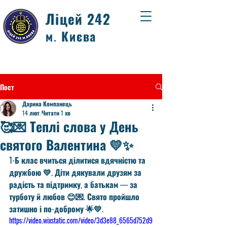
Ліцей 242
м. Києва
Пост
Дарина Компанець
14 лют.
Читати 1 хв
🥰💌 Теплі слова у День
святого Валентина 💛✨
1-Б клас вчиться ділитися вдячністю та 
дружбою 💛. Діти дякували друзям за 
радість та підтримку, а батькам — за 
турботу й любов 😊💌. Свято пройшло 
затишно і по-доброму 🌟💛.
https://video.wixstatic.com/video/3d3e88_6565d752d9