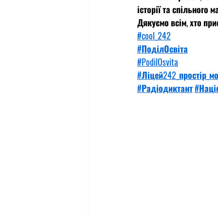
історії та спільного м
Дякуємо всім, хто при
#cool_242
#ПоділОсвіта
#PodilOsvita
#Ліцей242_простір_м
#Радіодиктант
#Наці