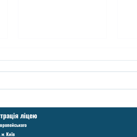
Вступ до 1-х класів!
Допо
трація ліцею
Європейського
. м. Київ