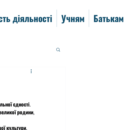
сть діяльності
Учням
Батькам
льної єдності.
великої родини, 
ої культури, 