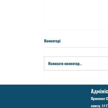
Коментарі
Написати коментар...
Зарахування до 1-х класів
2026-2027 н.р.
Адмініс
Проспект 
союзу, 64 Г