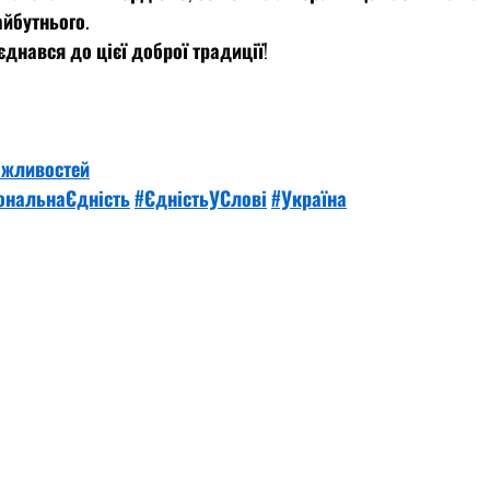
айбутнього.
єднався до цієї доброї традиції!
ожливостей
ональнаЄдність
#ЄдністьУСлові
#Україна