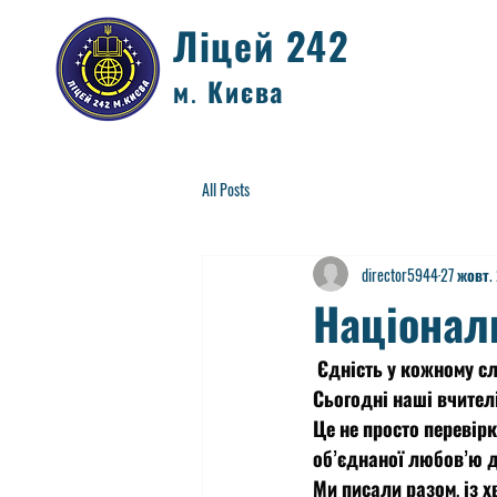
Ліцей 242
м. Києва
All Posts
director5944
27 жовт.
Націонал
 Єдність у кожному сл
Сьогодні наші вчител
Це не просто перевір
об’єднаної любов’ю д
Ми писали разом, із х