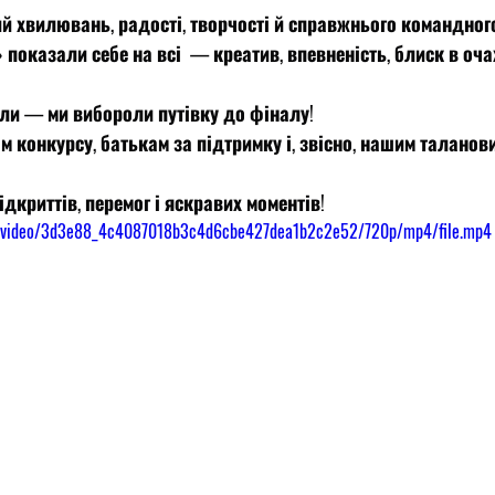
ий хвилювань, радості, творчості й справжнього командног
 показали себе на всі  — креатив, впевненість, блиск в очах 
или — ми вибороли путівку до фіналу!
м конкурсу, батькам за підтримку і, звісно, нашим таланов
дкриттів, перемог і яскравих моментів!
com/video/3d3e88_4c4087018b3c4d6cbe427dea1b2c2e52/720p/mp4/file.mp4