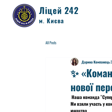
Ліцей 242
м. Києва
All Posts
Дарина Компанець
2
✨ «Коман
нової пер
 Наша команда “Супер
Ми взяли участь у кон
юнацтва