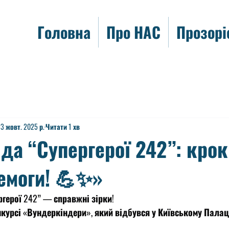
Головна
Про НАС
Прозорі
3 жовт. 2025 р.
Читати 1 хв
да “Супергерої 242”: крок
емоги! 💪✨»
герої 242” — справжні зірки!
курсі «Вундеркіндери», який відбувся у Київському Палаці