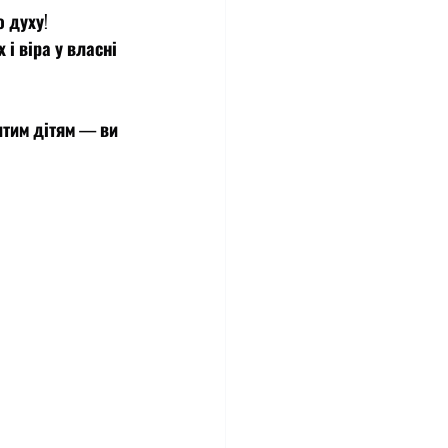
о духу!
і віра у власні 
итим дітям — ви 