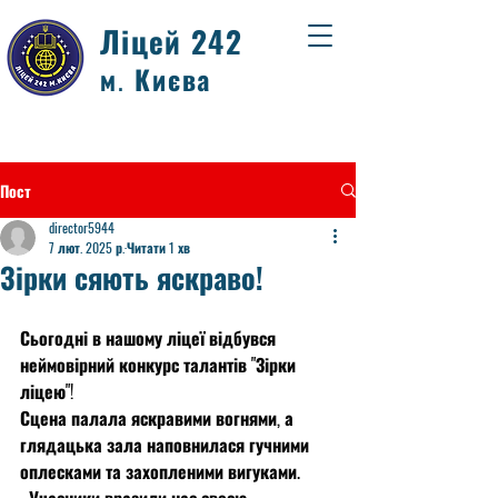
Ліцей 242
м. Києва
Пост
director5944
7 лют. 2025 р.
Читати 1 хв
Зірки сяють яскраво!
Сьогодні в нашому ліцеї відбувся 
неймовірний конкурс талантів "Зірки 
ліцею"!
Сцена палала яскравими вогнями, а 
глядацька зала наповнилася гучними 
оплесками та захопленими вигуками. 