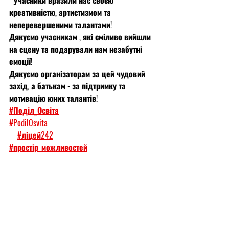
  Учасники вразили нас своєю 
креативністю, артистизмом та 
неперевершеними талантами!
Дякуємо учасникам , які сміливо вийшли 
на сцену та подарували нам незабутні 
емоції!
Дякуємо організаторам за цей чудовий 
захід, а батькам - за підтримку та 
мотивацію юних талантів!
#Поділ_Освіта
#PodilOsvita
#ліцей242
#простір_можливостей