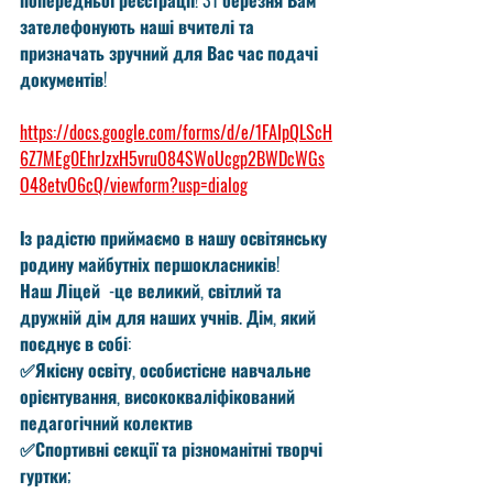
попередньої реєстрації! 31 березня Вам 
зателефонують наші вчителі та 
призначать зручний для Вас час подачі 
документів!
https://docs.google.com/forms/d/e/1FAIpQLScH
6Z7MEg0EhrJzxH5vruO84SWoUcgp2BWDcWGs
O48etvO6cQ/viewform?usp=dialog
Із радістю приймаємо в нашу освітянську 
родину майбутніх першокласників! 
Наш Ліцей  -це великий, світлий та 
дружній дім для наших учнів. Дім, який 
поєднує в собі:
✅Якісну освіту, особистісне навчальне 
орієнтування, висококваліфікований 
педагогічний колектив
✅Спортивні секції та різноманітні творчі 
гуртки;