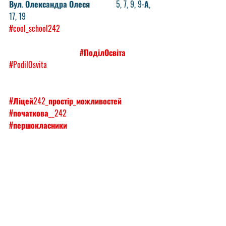
Вул. Олександра Олеся             5, 7, 9, 9-А, 
17, 19
#cool_school242
#ПоділОсвіта
#PodilOsvita
#Ліцей242_простір_можливостей
#початкова__242
#першокласники