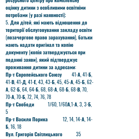
ресурсного центру про комплексну 
оцінку дитини з особливими освітніми 
потребами (у разі наявності);
5. Для дітей, які мають відношення до 
території обслуговування закладу освіти 
(позачергове право зарахування), батьки 
мають надати оригінал та копію 
документу (копія затверджується при 
поданні заяви), який підтверджує 
проживання дитини за адресами:
Пр-т Європейського Союзу        41-А, 41-Б, 
41-В, 41-Д, 41-Е, 43, 43-Б, 45, 45-А, 45-Б, 62-
А, 62-Б, 64, 64-Б, 68, 68-А, 68-Б, 68-В, 70, 
70-А, 70-Б, 72, 74, 76, 78 
Пр-т Свободи           1/60, 1/60А,1-А, 3, 3-Б, 
5
Пр-т Василя Порика            12, 14, 14-А, 14-
Б, 16, 18
Вул. Григорія Світлицького           35