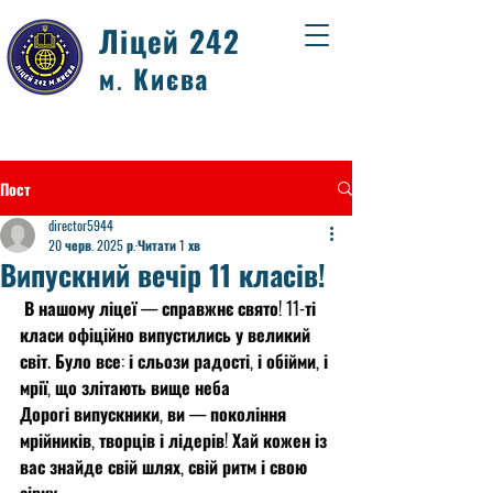
Ліцей 242
м. Києва
Пост
director5944
20 черв. 2025 р.
Читати 1 хв
Випускний вечір 11 класів!
 В нашому ліцеї — справжнє свято! 11-ті 
класи офіційно випустились у великий 
світ. Було все: і сльози радості, і обійми, і 
мрії, що злітають вище неба
Дорогі випускники, ви — покоління 
мрійників, творців і лідерів! Хай кожен із 
вас знайде свій шлях, свій ритм і свою 