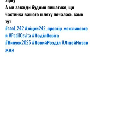
зірку
А ми завжди будемо пишатися, що 
частинка вашого шляху почалась саме 
тут
#cool_242
#ліцей242_простір_можливосте
й
#PodilOsvita
#ПоділОсвіта
#Випуск2025
#НовийРозділ
#ЛіцейНазав
жди